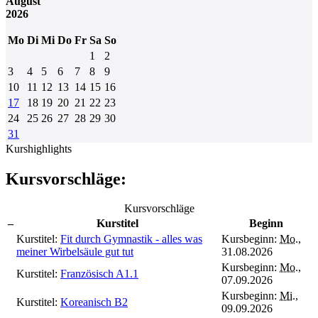
August
2026
Mo
Di
Mi
Do
Fr
Sa
So
1
2
3
4
5
6
7
8
9
10
11
12
13
14
15
16
17
18
19
20
21
22
23
24
25
26
27
28
29
30
31
Kurshighlights
Kursvorschläge:
Kursvorschläge
–
Kurstitel
Beginn
Kurstitel:
Fit durch Gymnastik - alles was
Kursbeginn:
Mo.
,
meiner Wirbelsäule gut tut
31.08.2026
Kursbeginn:
Mo.
,
Kurstitel:
Französisch A1.1
07.09.2026
Kursbeginn:
Mi.
,
Kurstitel:
Koreanisch B2
09.09.2026