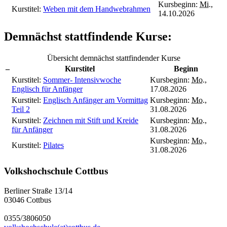
Kursbeginn:
Mi.
,
Kurstitel:
Weben mit dem Handwebrahmen
14.10.2026
Demnächst stattfindende Kurse:
Übersicht demnächst stattfindender Kurse
–
Kurstitel
Beginn
Kurstitel:
Sommer- Intensivwoche
Kursbeginn:
Mo.
,
Englisch für Anfänger
17.08.2026
Kurstitel:
Englisch Anfänger am Vormittag
Kursbeginn:
Mo.
,
Teil 2
31.08.2026
Kurstitel:
Zeichnen mit Stift und Kreide
Kursbeginn:
Mo.
,
für Anfänger
31.08.2026
Kursbeginn:
Mo.
,
Kurstitel:
Pilates
31.08.2026
Volkshochschule Cottbus
Berliner Straße 13/14
03046 Cottbus
0355/3806050