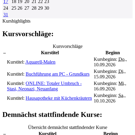
17
18
19
20
21
22
23
24
25
26
27
28
29
30
31
Kurshighlights
Kursvorschläge:
Kursvorschläge
–
Kurstitel
Beginn
Kursbeginn:
Do.
,
Kurstitel:
Aquarell-Malen
10.09.2026
Kursbeginn:
Di.
,
Kurstitel:
Buchführung am PC - Grundkurs
15.09.2026
Kurstitel:
ONLINE: Totaler Umbruch -
Kursbeginn:
Mi.
,
Stasi, Neonazi, Neuanfang
16.09.2026
Kursbeginn:
Sa.
,
Kurstitel:
Hausapotheke mit Küchenkräutern
10.10.2026
Demnächst stattfindende Kurse:
Übersicht demnächst stattfindender Kurse
–
Kurstitel
Beginn