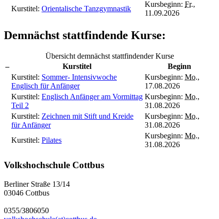
Kursbeginn:
Fr.
,
Kurstitel:
Orientalische Tanzgymnastik
11.09.2026
Demnächst stattfindende Kurse:
Übersicht demnächst stattfindender Kurse
–
Kurstitel
Beginn
Kurstitel:
Sommer- Intensivwoche
Kursbeginn:
Mo.
,
Englisch für Anfänger
17.08.2026
Kurstitel:
Englisch Anfänger am Vormittag
Kursbeginn:
Mo.
,
Teil 2
31.08.2026
Kurstitel:
Zeichnen mit Stift und Kreide
Kursbeginn:
Mo.
,
für Anfänger
31.08.2026
Kursbeginn:
Mo.
,
Kurstitel:
Pilates
31.08.2026
Volkshochschule Cottbus
Berliner Straße 13/14
03046 Cottbus
0355/3806050