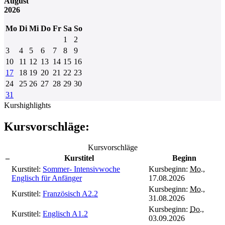
August
2026
Mo
Di
Mi
Do
Fr
Sa
So
1
2
3
4
5
6
7
8
9
10
11
12
13
14
15
16
17
18
19
20
21
22
23
24
25
26
27
28
29
30
31
Kurshighlights
Kursvorschläge:
Kursvorschläge
–
Kurstitel
Beginn
Kurstitel:
Sommer- Intensivwoche
Kursbeginn:
Mo.
,
Englisch für Anfänger
17.08.2026
Kursbeginn:
Mo.
,
Kurstitel:
Französisch A2.2
31.08.2026
Kursbeginn:
Do.
,
Kurstitel:
Englisch A1.2
03.09.2026