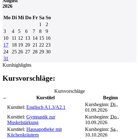
August
2026
Mo
Di
Mi
Do
Fr
Sa
So
1
2
3
4
5
6
7
8
9
10
11
12
13
14
15
16
17
18
19
20
21
22
23
24
25
26
27
28
29
30
31
Kurshighlights
Kursvorschläge:
Kursvorschläge
–
Kurstitel
Beginn
Kursbeginn:
Di.
,
Kurstitel:
Englisch A1.3/A2.1
01.09.2026
Kurstitel:
Gymnastik zur
Kursbeginn:
Do.
,
Muskelstärkung
10.09.2026
Kurstitel:
Hausapotheke mit
Kursbeginn:
Sa.
,
Küchenkräutern
10.10.2026