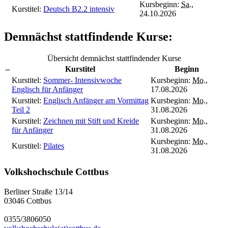
Kursbeginn:
Sa.
,
Kurstitel:
Deutsch B2.2 intensiv
24.10.2026
Demnächst stattfindende Kurse:
Übersicht demnächst stattfindender Kurse
–
Kurstitel
Beginn
Kurstitel:
Sommer- Intensivwoche
Kursbeginn:
Mo.
,
Englisch für Anfänger
17.08.2026
Kurstitel:
Englisch Anfänger am Vormittag
Kursbeginn:
Mo.
,
Teil 2
31.08.2026
Kurstitel:
Zeichnen mit Stift und Kreide
Kursbeginn:
Mo.
,
für Anfänger
31.08.2026
Kursbeginn:
Mo.
,
Kurstitel:
Pilates
31.08.2026
Volkshochschule Cottbus
Berliner Straße 13/14
03046 Cottbus
0355/3806050