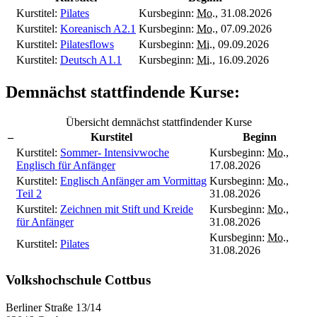
Kurstitel:
Pilates
Kursbeginn:
Mo.
, 31.08.2026
Kurstitel:
Koreanisch A2.1
Kursbeginn:
Mo.
, 07.09.2026
Kurstitel:
Pilatesflows
Kursbeginn:
Mi.
, 09.09.2026
Kurstitel:
Deutsch A1.1
Kursbeginn:
Mi.
, 16.09.2026
Demnächst stattfindende Kurse:
Übersicht demnächst stattfindender Kurse
–
Kurstitel
Beginn
Kurstitel:
Sommer- Intensivwoche
Kursbeginn:
Mo.
,
Englisch für Anfänger
17.08.2026
Kurstitel:
Englisch Anfänger am Vormittag
Kursbeginn:
Mo.
,
Teil 2
31.08.2026
Kurstitel:
Zeichnen mit Stift und Kreide
Kursbeginn:
Mo.
,
für Anfänger
31.08.2026
Kursbeginn:
Mo.
,
Kurstitel:
Pilates
31.08.2026
Volkshochschule Cottbus
Berliner Straße 13/14