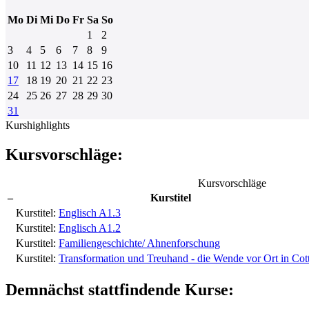
Mo
Di
Mi
Do
Fr
Sa
So
1
2
3
4
5
6
7
8
9
10
11
12
13
14
15
16
17
18
19
20
21
22
23
24
25
26
27
28
29
30
31
Kurshighlights
Kursvorschläge:
Kursvorschläge
–
Kurstitel
Kurstitel:
Englisch A1.3
Kurstitel:
Englisch A1.2
Kurstitel:
Familiengeschichte/ Ahnenforschung
Kurstitel:
Transformation und Treuhand - die Wende vor Ort in Cot
Demnächst stattfindende Kurse: