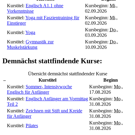
Kurstitel:
Englisch A1.1 ohne
Kursbeginn:
Mi.
,
Vorkenntnisse
02.09.2026
Kurstitel:
Yoga mit Faszientraining für
Kursbeginn:
Mi.
,
Einstieger
02.09.2026
Kursbeginn:
Do.
,
Kurstitel:
Yoga
03.09.2026
Kurstitel:
Gymnastik zur
Kursbeginn:
Do.
,
Muskelstärkung
10.09.2026
Demnächst stattfindende Kurse:
Übersicht demnächst stattfindender Kurse
–
Kurstitel
Beginn
Kurstitel:
Sommer- Intensivwoche
Kursbeginn:
Mo.
,
Englisch für Anfänger
17.08.2026
Kurstitel:
Englisch Anfänger am Vormittag
Kursbeginn:
Mo.
,
Teil 2
31.08.2026
Kurstitel:
Zeichnen mit Stift und Kreide
Kursbeginn:
Mo.
,
für Anfänger
31.08.2026
Kursbeginn:
Mo.
,
Kurstitel:
Pilates
31.08.2026