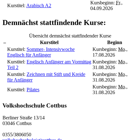
Kursbeginn:
Fr.
,
Kurstitel:
Arabisch A2
04.09.2026
Demnächst stattfindende Kurse:
Übersicht demnächst stattfindender Kurse
–
Kurstitel
Beginn
Kurstitel:
Sommer- Intensivwoche
Kursbeginn:
Mo.
,
Englisch für Anfänger
17.08.2026
Kurstitel:
Englisch Anfänger am Vormittag
Kursbeginn:
Mo.
,
Teil 2
31.08.2026
Kurstitel:
Zeichnen mit Stift und Kreide
Kursbeginn:
Mo.
,
für Anfänger
31.08.2026
Kursbeginn:
Mo.
,
Kurstitel:
Pilates
31.08.2026
Volkshochschule Cottbus
Berliner Straße 13/14
03046 Cottbus
0355/3806050