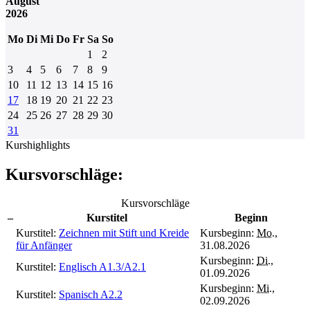
August
2026
Mo
Di
Mi
Do
Fr
Sa
So
1
2
3
4
5
6
7
8
9
10
11
12
13
14
15
16
17
18
19
20
21
22
23
24
25
26
27
28
29
30
31
Kurshighlights
Kursvorschläge:
Kursvorschläge
–
Kurstitel
Beginn
Kurstitel:
Zeichnen mit Stift und Kreide
Kursbeginn:
Mo.
,
für Anfänger
31.08.2026
Kursbeginn:
Di.
,
Kurstitel:
Englisch A1.3/A2.1
01.09.2026
Kursbeginn:
Mi.
,
Kurstitel:
Spanisch A2.2
02.09.2026