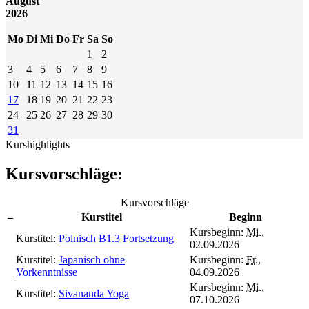
August
2026
Mo
Di
Mi
Do
Fr
Sa
So
1
2
3
4
5
6
7
8
9
10
11
12
13
14
15
16
17
18
19
20
21
22
23
24
25
26
27
28
29
30
31
Kurshighlights
Kursvorschläge:
Kursvorschläge
–
Kurstitel
Beginn
Kursbeginn:
Mi.
,
Kurstitel:
Polnisch B1.3 Fortsetzung
02.09.2026
Kurstitel:
Japanisch ohne
Kursbeginn:
Fr.
,
Vorkenntnisse
04.09.2026
Kursbeginn:
Mi.
,
Kurstitel:
Sivananda Yoga
07.10.2026