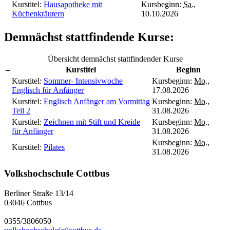
Kurstitel:
Hausapotheke mit
Kursbeginn:
Sa.
,
Küchenkräutern
10.10.2026
Demnächst stattfindende Kurse:
Übersicht demnächst stattfindender Kurse
–
Kurstitel
Beginn
Kurstitel:
Sommer- Intensivwoche
Kursbeginn:
Mo.
,
Englisch für Anfänger
17.08.2026
Kurstitel:
Englisch Anfänger am Vormittag
Kursbeginn:
Mo.
,
Teil 2
31.08.2026
Kurstitel:
Zeichnen mit Stift und Kreide
Kursbeginn:
Mo.
,
für Anfänger
31.08.2026
Kursbeginn:
Mo.
,
Kurstitel:
Pilates
31.08.2026
Volkshochschule Cottbus
Berliner Straße 13/14
03046 Cottbus
0355/3806050