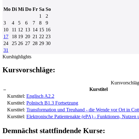
Mo
Di
Mi
Do
Fr
Sa
So
1
2
3
4
5
6
7
8
9
10
11
12
13
14
15
16
17
18
19
20
21
22
23
24
25
26
27
28
29
30
31
Kurshighlights
Kursvorschläge:
Kursvorschlä
–
Kurstitel
Kurstitel:
Englisch A2.2
Kurstitel:
Polnisch B1.3 Fortsetzung
Kurstitel:
Transformation und Treuhand - die Wende vor Ort in Cot
Kurstitel:
Elektronische Patientenakte (ePA) - Funktionen, Nutzen 
Demnächst stattfindende Kurse: