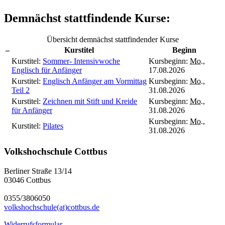
Demnächst stattfindende Kurse:
Übersicht demnächst stattfindender Kurse
–
Kurstitel
Beginn
Kurstitel:
Sommer- Intensivwoche
Kursbeginn:
Mo.
,
Englisch für Anfänger
17.08.2026
Kurstitel:
Englisch Anfänger am Vormittag
Kursbeginn:
Mo.
,
Teil 2
31.08.2026
Kurstitel:
Zeichnen mit Stift und Kreide
Kursbeginn:
Mo.
,
für Anfänger
31.08.2026
Kursbeginn:
Mo.
,
Kurstitel:
Pilates
31.08.2026
Volkshochschule Cottbus
Berliner Straße 13/14
03046 Cottbus
0355/3806050
volkshochschule(at)cottbus.de
Widerrufsformular