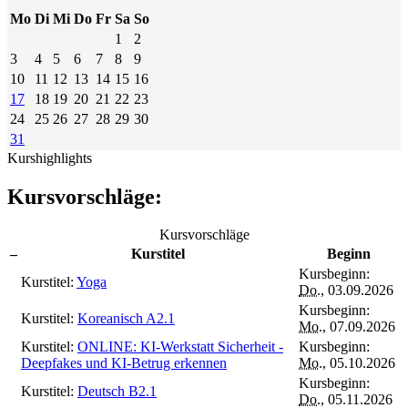
Mo
Di
Mi
Do
Fr
Sa
So
1
2
3
4
5
6
7
8
9
10
11
12
13
14
15
16
17
18
19
20
21
22
23
24
25
26
27
28
29
30
31
Kurshighlights
Kursvorschläge:
Kursvorschläge
–
Kurstitel
Beginn
Kursbeginn:
Kurstitel:
Yoga
Do.
, 03.09.2026
Kursbeginn:
Kurstitel:
Koreanisch A2.1
Mo.
, 07.09.2026
Kurstitel:
ONLINE: KI-Werkstatt Sicherheit -
Kursbeginn:
Deepfakes und KI-Betrug erkennen
Mo.
, 05.10.2026
Kursbeginn:
Kurstitel:
Deutsch B2.1
Do.
, 05.11.2026