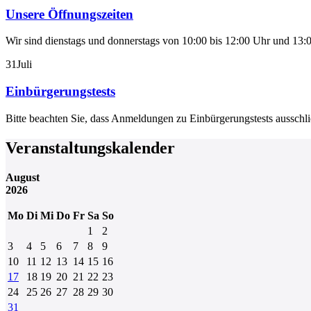
Unsere Öffnungszeiten
Wir sind dienstags und donnerstags von 10:00 bis 12:00 Uhr und 13:0
31
Juli
Einbürgerungstests
Bitte beachten Sie, dass Anmeldungen zu Einbürgerungstests aussch
Veranstaltungskalender
August
2026
Mo
Di
Mi
Do
Fr
Sa
So
1
2
3
4
5
6
7
8
9
10
11
12
13
14
15
16
17
18
19
20
21
22
23
24
25
26
27
28
29
30
31