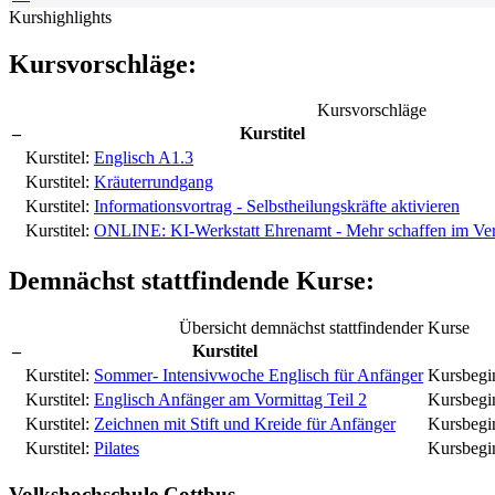
Kurshighlights
Kursvorschläge:
Kursvorschläge
–
Kurstitel
Kurstitel:
Englisch A1.3
Kurstitel:
Kräuterrundgang
Kurstitel:
Informationsvortrag - Selbstheilungskräfte aktivieren
Kurstitel:
ONLINE: KI-Werkstatt Ehrenamt - Mehr schaffen im Ve
Demnächst stattfindende Kurse:
Übersicht demnächst stattfindender Kurse
–
Kurstitel
Kurstitel:
Sommer- Intensivwoche Englisch für Anfänger
Kursbegi
Kurstitel:
Englisch Anfänger am Vormittag Teil 2
Kursbegi
Kurstitel:
Zeichnen mit Stift und Kreide für Anfänger
Kursbegi
Kurstitel:
Pilates
Kursbegi
Volkshochschule Cottbus