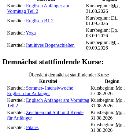
Kurstitel:
Englisch Anfänger am
Kursbeginn:
Mo.
,
Vormittag Teil 2
31.08.2026
Kursbeginn:
Di.
,
Kurstitel:
Englisch B1.2
01.09.2026
Kursbeginn:
Do.
,
Kurstitel:
Yoga
03.09.2026
Kursbeginn:
Mi.
,
Kurstitel:
Intuitives Bogenschießen
09.09.2026
Demnächst stattfindende Kurse:
Übersicht demnächst stattfindender Kurse
–
Kurstitel
Beginn
Kurstitel:
Sommer- Intensivwoche
Kursbeginn:
Mo.
,
Englisch für Anfänger
17.08.2026
Kurstitel:
Englisch Anfänger am Vormittag
Kursbeginn:
Mo.
,
Teil 2
31.08.2026
Kurstitel:
Zeichnen mit Stift und Kreide
Kursbeginn:
Mo.
,
für Anfänger
31.08.2026
Kursbeginn:
Mo.
,
Kurstitel:
Pilates
31.08.2026