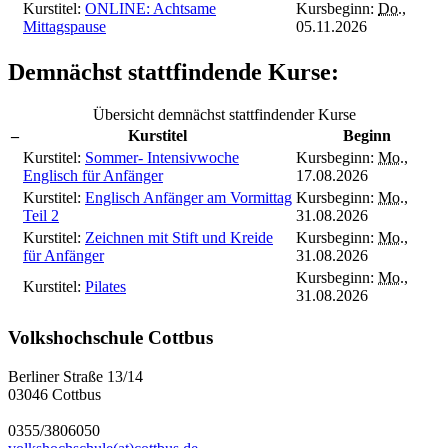
Kurstitel:
ONLINE: Achtsame
Kursbeginn:
Do.
,
Mittagspause
05.11.2026
Demnächst stattfindende Kurse:
Übersicht demnächst stattfindender Kurse
–
Kurstitel
Beginn
Kurstitel:
Sommer- Intensivwoche
Kursbeginn:
Mo.
,
Englisch für Anfänger
17.08.2026
Kurstitel:
Englisch Anfänger am Vormittag
Kursbeginn:
Mo.
,
Teil 2
31.08.2026
Kurstitel:
Zeichnen mit Stift und Kreide
Kursbeginn:
Mo.
,
für Anfänger
31.08.2026
Kursbeginn:
Mo.
,
Kurstitel:
Pilates
31.08.2026
Volkshochschule Cottbus
Berliner Straße 13/14
03046 Cottbus
0355/3806050