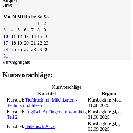
August
2026
Mo
Di
Mi
Do
Fr
Sa
So
1
2
3
4
5
6
7
8
9
10
11
12
13
14
15
16
17
18
19
20
21
22
23
24
25
26
27
28
29
30
31
Kurshighlights
Kursvorschläge:
Kursvorschläge
–
Kurstitel
Beginn
Kurstitel:
Tiefdruck mit Milchkarton -
Kursbeginn:
Mo.
,
Technik und Ideen
31.08.2026
Kurstitel:
Englisch Anfänger am Vormittag
Kursbeginn:
Mo.
,
Teil 2
31.08.2026
Kursbeginn:
Mi.
,
Kurstitel:
Italienisch A1.2
02.09.2026