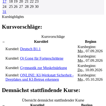
17
18
19
20
21
22
23
24
25
26
27
28
29
30
31
Kurshighlights
Kursvorschläge:
Kursvorschläge
–
Kurstitel
Beginn
Kursbeginn:
Kurstitel:
Deutsch B1.1
Mo.
, 07.09.2026
Kursbeginn:
Kurstitel:
Qi Gong für Fortgeschrittene
Mo.
, 07.09.2026
Kursbeginn:
Kurstitel:
Gymnastik zur Muskelstärkung
Do.
, 10.09.2026
Kurstitel:
ONLINE: KI-Werkstatt Sicherheit -
Kursbeginn:
Deepfakes und KI-Betrug erkennen
Mo.
, 05.10.2026
Demnächst stattfindende Kurse:
Übersicht demnächst stattfindender Kurse
–
Kurstitel
Beginn