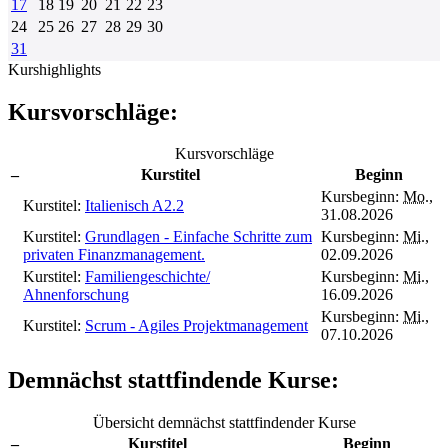
17
18
19
20
21
22
23
24
25
26
27
28
29
30
31
Kurshighlights
Kursvorschläge:
Kursvorschläge
–
Kurstitel
Beginn
Kursbeginn:
Mo.
,
Kurstitel:
Italienisch A2.2
31.08.2026
Kurstitel:
Grundlagen - Einfache Schritte zum
Kursbeginn:
Mi.
,
privaten Finanzmanagement.
02.09.2026
Kurstitel:
Familiengeschichte/
Kursbeginn:
Mi.
,
Ahnenforschung
16.09.2026
Kursbeginn:
Mi.
,
Kurstitel:
Scrum - Agiles Projektmanagement
07.10.2026
Demnächst stattfindende Kurse:
Übersicht demnächst stattfindender Kurse
–
Kurstitel
Beginn