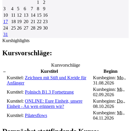
1
2
3
4
5
6
7
8
9
10
11
12
13
14
15
16
17
18
19
20
21
22
23
24
25
26
27
28
29
30
31
Kurshighlights
Kursvorschläge:
Kursvorschläge
–
Kurstitel
Beginn
Kurstitel:
Zeichnen mit Stift und Kreide für
Kursbeginn:
Mo.
,
Anfänger
31.08.2026
Kursbeginn:
Mi.
,
Kurstitel:
Polnisch B1.3 Fortsetzung
02.09.2026
Kurstitel:
ONLINE: Eure Einheit, unsere
Kursbeginn:
Do.
,
Einheit - An wen erinnern wir?
08.10.2026
Kursbeginn:
Mi.
,
Kurstitel:
Pilatesflows
04.11.2026