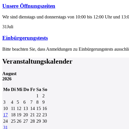
Unsere Öffnungszeiten
Wir sind dienstags und donnerstags von 10:00 bis 12:00 Uhr und 13:0
31
Juli
Einbürgerungstests
Bitte beachten Sie, dass Anmeldungen zu Einbürgerungstests aussch
Veranstaltungskalender
August
2026
Mo
Di
Mi
Do
Fr
Sa
So
1
2
3
4
5
6
7
8
9
10
11
12
13
14
15
16
17
18
19
20
21
22
23
24
25
26
27
28
29
30
31