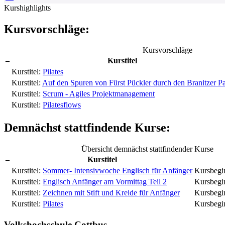
Kurshighlights
Kursvorschläge:
Kursvorschläge
–
Kurstitel
Kurstitel:
Pilates
Kurstitel:
Auf den Spuren von Fürst Pückler durch den Branitzer P
Kurstitel:
Scrum - Agiles Projektmanagement
Kurstitel:
Pilatesflows
Demnächst stattfindende Kurse:
Übersicht demnächst stattfindender Kurse
–
Kurstitel
Kurstitel:
Sommer- Intensivwoche Englisch für Anfänger
Kursbegi
Kurstitel:
Englisch Anfänger am Vormittag Teil 2
Kursbegi
Kurstitel:
Zeichnen mit Stift und Kreide für Anfänger
Kursbegi
Kurstitel:
Pilates
Kursbegi
Volkshochschule Cottbus