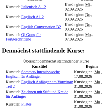
Kursbeginn:
Mi.
,
Kurstitel:
Italienisch A1.2
02.09.2026
Kursbeginn:
Do.
,
Kurstitel:
Englisch A1.2
03.09.2026
Kursbeginn:
Do.
,
Kurstitel:
English Conversation B2
03.09.2026
Kurstitel:
Qi Gong für
Kursbeginn:
Mo.
,
Fortgeschrittene
07.09.2026
Demnächst stattfindende Kurse:
Übersicht demnächst stattfindender Kurse
–
Kurstitel
Beginn
Kurstitel:
Sommer- Intensivwoche
Kursbeginn:
Mo.
,
Englisch für Anfänger
17.08.2026
Kurstitel:
Englisch Anfänger am Vormittag
Kursbeginn:
Mo.
,
Teil 2
31.08.2026
Kurstitel:
Zeichnen mit Stift und Kreide
Kursbeginn:
Mo.
,
für Anfänger
31.08.2026
Kursbeginn:
Mo.
,
Kurstitel:
Pilates
31.08.2026