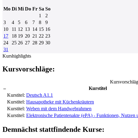
Mo
Di
Mi
Do
Fr
Sa
So
1
2
3
4
5
6
7
8
9
10
11
12
13
14
15
16
17
18
19
20
21
22
23
24
25
26
27
28
29
30
31
Kurshighlights
Kursvorschläge:
Kursvorschlä
–
Kurstitel
Kurstitel:
Deutsch A1.1
Kurstitel:
Hausapotheke mit Küchenkräutern
Kurstitel:
Weben mit dem Handwebrahmen
Kurstitel:
Elektronische Patientenakte (ePA) - Funktionen, Nutzen 
Demnächst stattfindende Kurse: