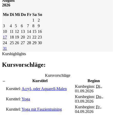
August
2026
Mo
Di
Mi
Do
Fr
Sa
So
1
2
3
4
5
6
7
8
9
10
11
12
13
14
15
16
17
18
19
20
21
22
23
24
25
26
27
28
29
30
31
Kurshighlights
Kursvorschläge:
Kursvorschläge
–
Kurstitel
Beginn
Kursbeginn:
Di.
,
Kurstitel:
Acryl- oder Aquarell-Malen
01.09.2026
Kursbeginn:
Do.
,
Kurstitel:
Yoga
03.09.2026
Kursbeginn:
Fr.
,
Kurstitel:
Yoga mit Faszientraining
04.09.2026