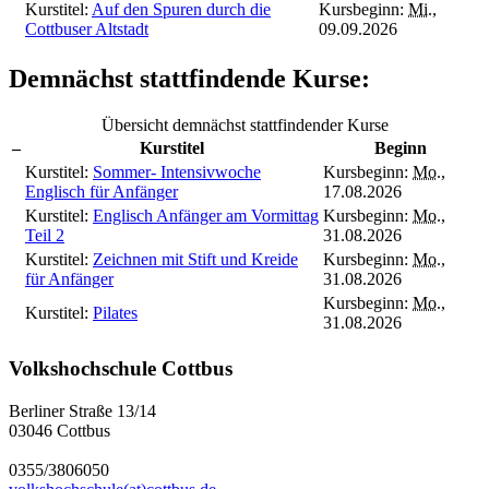
Kurstitel:
Auf den Spuren durch die
Kursbeginn:
Mi.
,
Cottbuser Altstadt
09.09.2026
Demnächst stattfindende Kurse:
Übersicht demnächst stattfindender Kurse
–
Kurstitel
Beginn
Kurstitel:
Sommer- Intensivwoche
Kursbeginn:
Mo.
,
Englisch für Anfänger
17.08.2026
Kurstitel:
Englisch Anfänger am Vormittag
Kursbeginn:
Mo.
,
Teil 2
31.08.2026
Kurstitel:
Zeichnen mit Stift und Kreide
Kursbeginn:
Mo.
,
für Anfänger
31.08.2026
Kursbeginn:
Mo.
,
Kurstitel:
Pilates
31.08.2026
Volkshochschule Cottbus
Berliner Straße 13/14
03046 Cottbus
0355/3806050