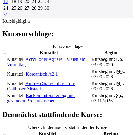
17
18
19
20
21
22
23
24
25
26
27
28
29
30
31
Kurshighlights
Kursvorschläge:
Kursvorschläge
–
Kurstitel
Beginn
Kurstitel:
Acryl- oder Aquarell-Malen am
Kursbeginn:
Do.
,
Vormittag
03.09.2026
Kursbeginn:
Mo.
,
Kurstitel:
Koreanisch A2.1
07.09.2026
Kurstitel:
Auf den Spuren durch die
Kursbeginn:
Mi.
,
Cottbuser Altstadt
09.09.2026
Kurstitel:
Backen mit Sauerteig und
Kursbeginn:
Sa.
,
gesunden Brotaufstrichen
07.11.2026
Demnächst stattfindende Kurse:
Übersicht demnächst stattfindender Kurse
–
Kurstitel
Beginn