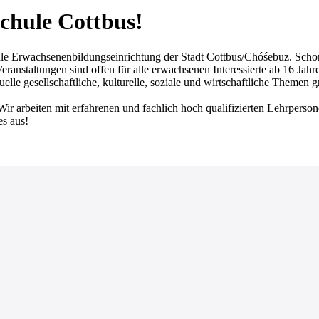
chule Cottbus!
achsenenbildungseinrichtung der Stadt Cottbus/Chóśebuz. Schon seit
ranstaltungen sind offen für alle erwachsenen Interessierte ab 16 Jahr
lle gesellschaftliche, kulturelle, soziale und wirtschaftliche Themen 
Wir arbeiten mit erfahrenen und fachlich hoch qualifizierten Lehrperso
es aus!