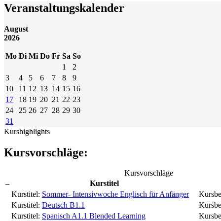
Veranstaltungskalender
August
2026
Mo
Di
Mi
Do
Fr
Sa
So
1
2
3
4
5
6
7
8
9
10
11
12
13
14
15
16
17
18
19
20
21
22
23
24
25
26
27
28
29
30
31
Kurshighlights
Kursvorschläge:
Kursvorschläge
–
Kurstitel
Kurstitel:
Sommer- Intensivwoche Englisch für Anfänger
Kursbe
Kurstitel:
Deutsch B1.1
Kursbe
Kurstitel:
Spanisch A1.1 Blended Learning
Kursbe