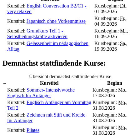
Kurstitel:
English Conversation B2/C1 -
Kursbeginn:
Di.
,
very relaxed
01.09.2026
Kursbeginn:
Fr.
,
Kurstitel:
Japanisch ohne Vorkenntnisse
04.09.2026
Kurstitel:
Grundkurs Teil 1 -
Kursbeginn:
Mi.
,
Selbstheilungskräfte aktivieren
16.09.2026
Kurstitel:
Gelassenheit im pädagogischen
Kursbeginn:
Sa.
,
Alltag
19.09.2026
Demnächst stattfindende Kurse:
Übersicht demnächst stattfindender Kurse
–
Kurstitel
Beginn
Kurstitel:
Sommer- Intensivwoche
Kursbeginn:
Mo.
,
Englisch für Anfänger
17.08.2026
Kurstitel:
Englisch Anfänger am Vormittag
Kursbeginn:
Mo.
,
Teil 2
31.08.2026
Kurstitel:
Zeichnen mit Stift und Kreide
Kursbeginn:
Mo.
,
für Anfänger
31.08.2026
Kursbeginn:
Mo.
,
Kurstitel:
Pilates
31.08.2026