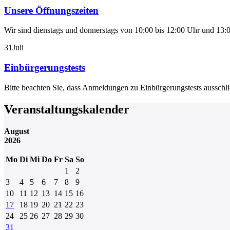
Unsere Öffnungszeiten
Wir sind dienstags und donnerstags von 10:00 bis 12:00 Uhr und 13:0
31
Juli
Einbürgerungstests
Bitte beachten Sie, dass Anmeldungen zu Einbürgerungstests aussch
Veranstaltungskalender
August
2026
Mo
Di
Mi
Do
Fr
Sa
So
1
2
3
4
5
6
7
8
9
10
11
12
13
14
15
16
17
18
19
20
21
22
23
24
25
26
27
28
29
30
31