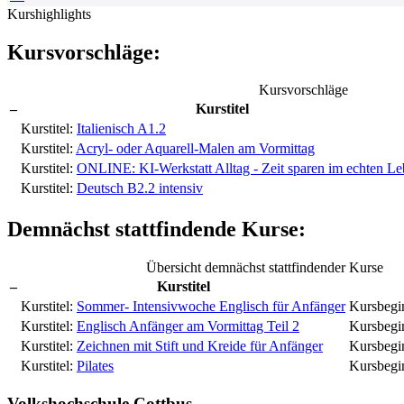
Kurshighlights
Kursvorschläge:
Kursvorschläge
–
Kurstitel
Kurstitel:
Italienisch A1.2
Kurstitel:
Acryl- oder Aquarell-Malen am Vormittag
Kurstitel:
ONLINE: KI-Werkstatt Alltag - Zeit sparen im echten L
Kurstitel:
Deutsch B2.2 intensiv
Demnächst stattfindende Kurse:
Übersicht demnächst stattfindender Kurse
–
Kurstitel
Kurstitel:
Sommer- Intensivwoche Englisch für Anfänger
Kursbegi
Kurstitel:
Englisch Anfänger am Vormittag Teil 2
Kursbegi
Kurstitel:
Zeichnen mit Stift und Kreide für Anfänger
Kursbegi
Kurstitel:
Pilates
Kursbegi
Volkshochschule Cottbus