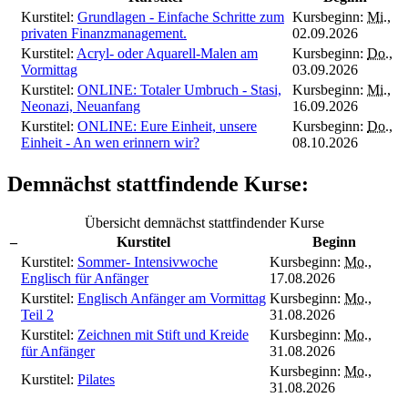
Kurstitel:
Grundlagen - Einfache Schritte zum
Kursbeginn:
Mi.
,
privaten Finanzmanagement.
02.09.2026
Kurstitel:
Acryl- oder Aquarell-Malen am
Kursbeginn:
Do.
,
Vormittag
03.09.2026
Kurstitel:
ONLINE: Totaler Umbruch - Stasi,
Kursbeginn:
Mi.
,
Neonazi, Neuanfang
16.09.2026
Kurstitel:
ONLINE: Eure Einheit, unsere
Kursbeginn:
Do.
,
Einheit - An wen erinnern wir?
08.10.2026
Demnächst stattfindende Kurse:
Übersicht demnächst stattfindender Kurse
–
Kurstitel
Beginn
Kurstitel:
Sommer- Intensivwoche
Kursbeginn:
Mo.
,
Englisch für Anfänger
17.08.2026
Kurstitel:
Englisch Anfänger am Vormittag
Kursbeginn:
Mo.
,
Teil 2
31.08.2026
Kurstitel:
Zeichnen mit Stift und Kreide
Kursbeginn:
Mo.
,
für Anfänger
31.08.2026
Kursbeginn:
Mo.
,
Kurstitel:
Pilates
31.08.2026