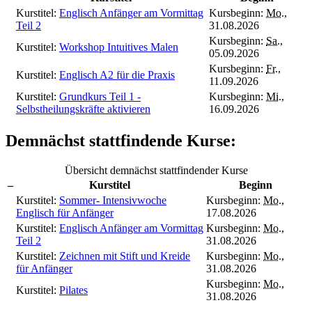
Kurstitel:
Englisch Anfänger am Vormittag
Kursbeginn:
Mo.
,
Teil 2
31.08.2026
Kursbeginn:
Sa.
,
Kurstitel:
Workshop Intuitives Malen
05.09.2026
Kursbeginn:
Fr.
,
Kurstitel:
Englisch A2 für die Praxis
11.09.2026
Kurstitel:
Grundkurs Teil 1 -
Kursbeginn:
Mi.
,
Selbstheilungskräfte aktivieren
16.09.2026
Demnächst stattfindende Kurse:
Übersicht demnächst stattfindender Kurse
–
Kurstitel
Beginn
Kurstitel:
Sommer- Intensivwoche
Kursbeginn:
Mo.
,
Englisch für Anfänger
17.08.2026
Kurstitel:
Englisch Anfänger am Vormittag
Kursbeginn:
Mo.
,
Teil 2
31.08.2026
Kurstitel:
Zeichnen mit Stift und Kreide
Kursbeginn:
Mo.
,
für Anfänger
31.08.2026
Kursbeginn:
Mo.
,
Kurstitel:
Pilates
31.08.2026