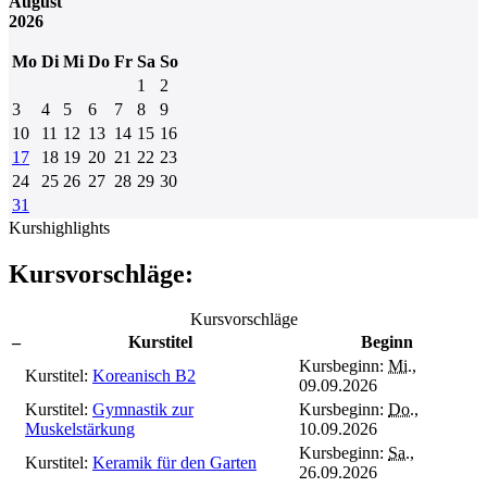
August
2026
Mo
Di
Mi
Do
Fr
Sa
So
1
2
3
4
5
6
7
8
9
10
11
12
13
14
15
16
17
18
19
20
21
22
23
24
25
26
27
28
29
30
31
Kurshighlights
Kursvorschläge:
Kursvorschläge
–
Kurstitel
Beginn
Kursbeginn:
Mi.
,
Kurstitel:
Koreanisch B2
09.09.2026
Kurstitel:
Gymnastik zur
Kursbeginn:
Do.
,
Muskelstärkung
10.09.2026
Kursbeginn:
Sa.
,
Kurstitel:
Keramik für den Garten
26.09.2026