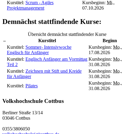
Kurstitel:
Scrum - Agiles
Kursbeginn:
Mi.
,
Projektmanagement
07.10.2026
Demnächst stattfindende Kurse:
Übersicht demnächst stattfindender Kurse
–
Kurstitel
Beginn
Kurstitel:
Sommer- Intensivwoche
Kursbeginn:
Mo.
,
Englisch für Anfänger
17.08.2026
Kurstitel:
Englisch Anfänger am Vormittag
Kursbeginn:
Mo.
,
Teil 2
31.08.2026
Kurstitel:
Zeichnen mit Stift und Kreide
Kursbeginn:
Mo.
,
für Anfänger
31.08.2026
Kursbeginn:
Mo.
,
Kurstitel:
Pilates
31.08.2026
Volkshochschule Cottbus
Berliner Straße 13/14
03046 Cottbus
0355/3806050