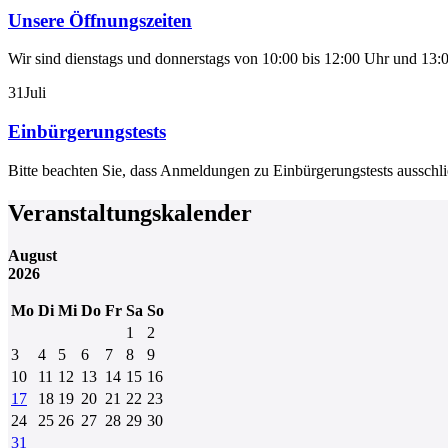
Unsere Öffnungszeiten
Wir sind dienstags und donnerstags von 10:00 bis 12:00 Uhr und 13:0
31
Juli
Einbürgerungstests
Bitte beachten Sie, dass Anmeldungen zu Einbürgerungstests aussch
Veranstaltungskalender
August
2026
Mo
Di
Mi
Do
Fr
Sa
So
1
2
3
4
5
6
7
8
9
10
11
12
13
14
15
16
17
18
19
20
21
22
23
24
25
26
27
28
29
30
31