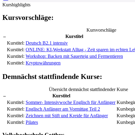
Kurshighlights
Kursvorschläge:
Kursvorschläge
–
Kurstitel
Kurstitel:
Deutsch B2.1 intensiv
Kurstitel:
ONLINE: KI-Werkstatt Alltag - Zeit sparen im echten L
Kurstitel:
Workshop: Backen mit Sauerteig und Fermentieren
Kurstitel:
Kryptowährungen
Demnächst stattfindende Kurse:
Übersicht demnächst stattfindender Kurse
–
Kurstitel
Kurstitel:
Sommer- Intensivwoche Englisch für Anfänger
Kursbegi
Kurstitel:
Englisch Anfänger am Vormittag Teil 2
Kursbegi
Kurstitel:
Zeichnen mit Stift und Kreide für Anfänger
Kursbegi
Kurstitel:
Pilates
Kursbegi
Volkshochschule Cottbus