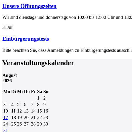
Unsere Öffnungszeiten
Wir sind dienstags und donnerstags von 10:00 bis 12:00 Uhr und 13:0
31
Juli
Einbürgerungstests
Bitte beachten Sie, dass Anmeldungen zu Einbürgerungstests aussch
Veranstaltungskalender
August
2026
Mo
Di
Mi
Do
Fr
Sa
So
1
2
3
4
5
6
7
8
9
10
11
12
13
14
15
16
17
18
19
20
21
22
23
24
25
26
27
28
29
30
31