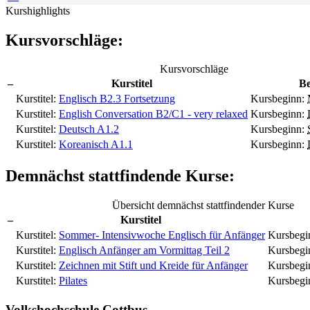
Kurshighlights
Kursvorschläge:
Kursvorschläge
–
Kurstitel
Be
Kurstitel:
Englisch B2.3 Fortsetzung
Kursbeginn:
Kurstitel:
English Conversation B2/C1 - very relaxed
Kursbeginn:
Kurstitel:
Deutsch A1.2
Kursbeginn:
Kurstitel:
Koreanisch A1.1
Kursbeginn:
Demnächst stattfindende Kurse:
Übersicht demnächst stattfindender Kurse
–
Kurstitel
Kurstitel:
Sommer- Intensivwoche Englisch für Anfänger
Kursbegi
Kurstitel:
Englisch Anfänger am Vormittag Teil 2
Kursbegi
Kurstitel:
Zeichnen mit Stift und Kreide für Anfänger
Kursbegi
Kurstitel:
Pilates
Kursbegi
Volkshochschule Cottbus