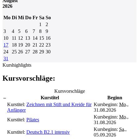
August
2026
Mo
Di
Mi
Do
Fr
Sa
So
1
2
3
4
5
6
7
8
9
10
11
12
13
14
15
16
17
18
19
20
21
22
23
24
25
26
27
28
29
30
31
Kurshighlights
Kursvorschläge:
Kursvorschläge
–
Kurstitel
Beginn
Kurstitel:
Zeichnen mit Stift und Kreide für
Kursbeginn:
Mo.
,
Anfänger
31.08.2026
Kursbeginn:
Mo.
,
Kurstitel:
Pilates
31.08.2026
Kursbeginn:
Sa.
,
Kurstitel:
Deutsch B2.1 intensiv
05.09.2026