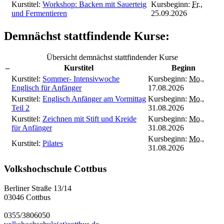
Kurstitel:
Workshop: Backen mit Sauerteig
Kursbeginn:
Fr.
,
und Fermentieren
25.09.2026
Demnächst stattfindende Kurse:
Übersicht demnächst stattfindender Kurse
–
Kurstitel
Beginn
Kurstitel:
Sommer- Intensivwoche
Kursbeginn:
Mo.
,
Englisch für Anfänger
17.08.2026
Kurstitel:
Englisch Anfänger am Vormittag
Kursbeginn:
Mo.
,
Teil 2
31.08.2026
Kurstitel:
Zeichnen mit Stift und Kreide
Kursbeginn:
Mo.
,
für Anfänger
31.08.2026
Kursbeginn:
Mo.
,
Kurstitel:
Pilates
31.08.2026
Volkshochschule Cottbus
Berliner Straße 13/14
03046 Cottbus
0355/3806050