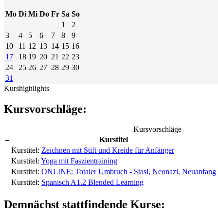
Mo
Di
Mi
Do
Fr
Sa
So
1
2
3
4
5
6
7
8
9
10
11
12
13
14
15
16
17
18
19
20
21
22
23
24
25
26
27
28
29
30
31
Kurshighlights
Kursvorschläge:
Kursvorschläge
–
Kurstitel
Kurstitel:
Zeichnen mit Stift und Kreide für Anfänger
Kurstitel:
Yoga mit Faszientraining
Kurstitel:
ONLINE: Totaler Umbruch - Stasi, Neonazi, Neuanfang
Kurstitel:
Spanisch A1.2 Blended Learning
Demnächst stattfindende Kurse: