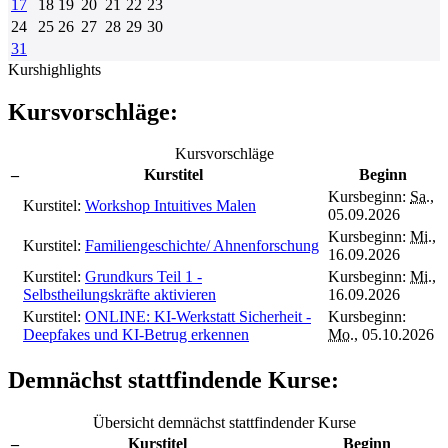
17
18
19
20
21
22
23
24
25
26
27
28
29
30
31
Kurshighlights
Kursvorschläge:
Kursvorschläge
–
Kurstitel
Beginn
Kursbeginn:
Sa.
,
Kurstitel:
Workshop Intuitives Malen
05.09.2026
Kursbeginn:
Mi.
,
Kurstitel:
Familiengeschichte/ Ahnenforschung
16.09.2026
Kurstitel:
Grundkurs Teil 1 -
Kursbeginn:
Mi.
,
Selbstheilungskräfte aktivieren
16.09.2026
Kurstitel:
ONLINE: KI-Werkstatt Sicherheit -
Kursbeginn:
Deepfakes und KI-Betrug erkennen
Mo.
, 05.10.2026
Demnächst stattfindende Kurse:
Übersicht demnächst stattfindender Kurse
–
Kurstitel
Beginn