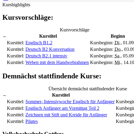
Kurshighlights
Kursvorschläge:
Kursvorschläge
–
Kurstitel
Beginn
Kurstitel:
Englisch B1.2
Kursbeginn:
Di.
, 01.0
Kurstitel:
Deutsch B2 Konversation
Kursbeginn:
Do.
, 03.0
Kurstitel:
Deutsch B2.1 intensiv
Kursbeginn:
Sa.
, 05.0
Kurstitel:
Weben mit dem Handwebrahmen
Kursbeginn:
Mi.
, 14.1
Demnächst stattfindende Kurse:
Übersicht demnächst stattfindender Kurse
–
Kurstitel
Kurstitel:
Sommer- Intensivwoche Englisch für Anfänger
Kursbegi
Kurstitel:
Englisch Anfänger am Vormittag Teil 2
Kursbegi
Kurstitel:
Zeichnen mit Stift und Kreide für Anfänger
Kursbegi
Kurstitel:
Pilates
Kursbegi
Volkshochschule Cottbus