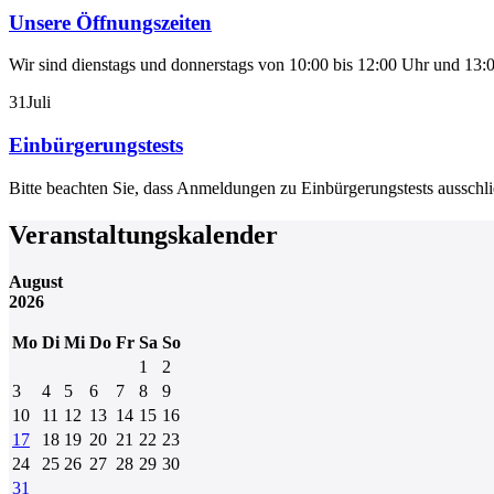
Unsere Öffnungszeiten
Wir sind dienstags und donnerstags von 10:00 bis 12:00 Uhr und 13:0
31
Juli
Einbürgerungstests
Bitte beachten Sie, dass Anmeldungen zu Einbürgerungstests aussch
Veranstaltungskalender
August
2026
Mo
Di
Mi
Do
Fr
Sa
So
1
2
3
4
5
6
7
8
9
10
11
12
13
14
15
16
17
18
19
20
21
22
23
24
25
26
27
28
29
30
31