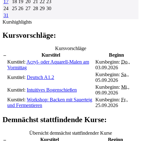
17
18
19
20
21
22
23
24
25
26
27
28
29
30
31
Kurshighlights
Kursvorschläge:
Kursvorschläge
–
Kurstitel
Beginn
Kurstitel:
Acryl- oder Aquarell-Malen am
Kursbeginn:
Do.
,
Vormittag
03.09.2026
Kursbeginn:
Sa.
,
Kurstitel:
Deutsch A1.2
05.09.2026
Kursbeginn:
Mi.
,
Kurstitel:
Intuitives Bogenschießen
09.09.2026
Kurstitel:
Workshop: Backen mit Sauerteig
Kursbeginn:
Fr.
,
und Fermentieren
25.09.2026
Demnächst stattfindende Kurse:
Übersicht demnächst stattfindender Kurse
–
Kurstitel
Beginn