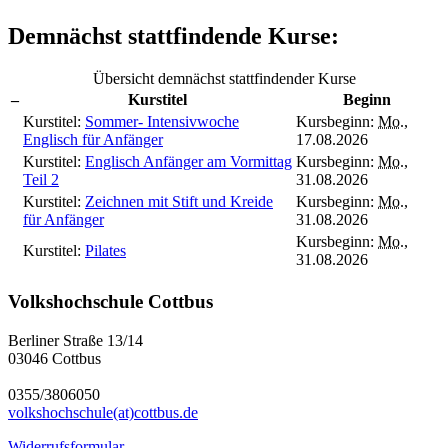
Demnächst stattfindende Kurse:
Übersicht demnächst stattfindender Kurse
–
Kurstitel
Beginn
Kurstitel:
Sommer- Intensivwoche
Kursbeginn:
Mo.
,
Englisch für Anfänger
17.08.2026
Kurstitel:
Englisch Anfänger am Vormittag
Kursbeginn:
Mo.
,
Teil 2
31.08.2026
Kurstitel:
Zeichnen mit Stift und Kreide
Kursbeginn:
Mo.
,
für Anfänger
31.08.2026
Kursbeginn:
Mo.
,
Kurstitel:
Pilates
31.08.2026
Volkshochschule Cottbus
Berliner Straße 13/14
03046 Cottbus
0355/3806050
volkshochschule(at)cottbus.de
Widerrufsformular