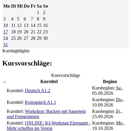
Mo
Di
Mi
Do
Fr
Sa
So
1
2
3
4
5
6
7
8
9
10
11
12
13
14
15
16
17
18
19
20
21
22
23
24
25
26
27
28
29
30
31
Kurshighlights
Kursvorschläge:
Kursvorschläge
–
Kurstitel
Beginn
Kursbeginn:
Sa.
,
Kurstitel:
Deutsch A1.2
05.09.2026
Kursbeginn:
Do.
,
Kurstitel:
Koreanisch A1.1
10.09.2026
Kurstitel:
Workshop: Backen mit Sauerteig
Kursbeginn:
Fr.
,
und Fermentieren
25.09.2026
Kurstitel:
ONLINE: KI-Werkstatt Ehrenamt -
Kursbeginn:
Mo.
,
Mehr schaffen im Verein
19.10.2026