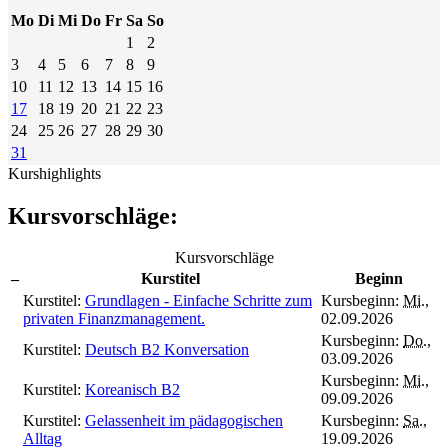
Mo
Di
Mi
Do
Fr
Sa
So
1
2
3
4
5
6
7
8
9
10
11
12
13
14
15
16
17
18
19
20
21
22
23
24
25
26
27
28
29
30
31
Kurshighlights
Kursvorschläge:
Kursvorschläge
–
Kurstitel
Beginn
Kurstitel:
Grundlagen - Einfache Schritte zum
Kursbeginn:
Mi.
,
privaten Finanzmanagement.
02.09.2026
Kursbeginn:
Do.
,
Kurstitel:
Deutsch B2 Konversation
03.09.2026
Kursbeginn:
Mi.
,
Kurstitel:
Koreanisch B2
09.09.2026
Kurstitel:
Gelassenheit im pädagogischen
Kursbeginn:
Sa.
,
Alltag
19.09.2026