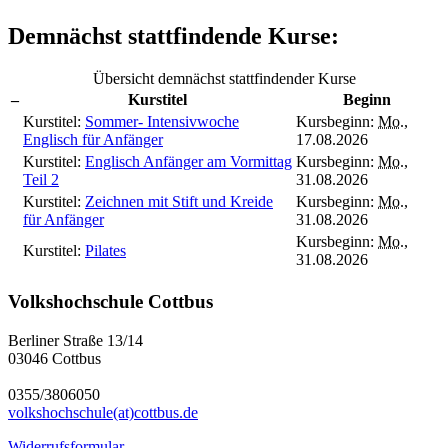
Demnächst stattfindende Kurse:
Übersicht demnächst stattfindender Kurse
–
Kurstitel
Beginn
Kurstitel:
Sommer- Intensivwoche
Kursbeginn:
Mo.
,
Englisch für Anfänger
17.08.2026
Kurstitel:
Englisch Anfänger am Vormittag
Kursbeginn:
Mo.
,
Teil 2
31.08.2026
Kurstitel:
Zeichnen mit Stift und Kreide
Kursbeginn:
Mo.
,
für Anfänger
31.08.2026
Kursbeginn:
Mo.
,
Kurstitel:
Pilates
31.08.2026
Volkshochschule Cottbus
Berliner Straße 13/14
03046 Cottbus
0355/3806050
volkshochschule(at)cottbus.de
Widerrufsformular