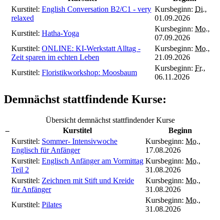
Kurstitel:
English Conversation B2/C1 - very
Kursbeginn:
Di.
,
relaxed
01.09.2026
Kursbeginn:
Mo.
,
Kurstitel:
Hatha-Yoga
07.09.2026
Kurstitel:
ONLINE: KI-Werkstatt Alltag -
Kursbeginn:
Mo.
,
Zeit sparen im echten Leben
21.09.2026
Kursbeginn:
Fr.
,
Kurstitel:
Floristikworkshop: Moosbaum
06.11.2026
Demnächst stattfindende Kurse:
Übersicht demnächst stattfindender Kurse
–
Kurstitel
Beginn
Kurstitel:
Sommer- Intensivwoche
Kursbeginn:
Mo.
,
Englisch für Anfänger
17.08.2026
Kurstitel:
Englisch Anfänger am Vormittag
Kursbeginn:
Mo.
,
Teil 2
31.08.2026
Kurstitel:
Zeichnen mit Stift und Kreide
Kursbeginn:
Mo.
,
für Anfänger
31.08.2026
Kursbeginn:
Mo.
,
Kurstitel:
Pilates
31.08.2026