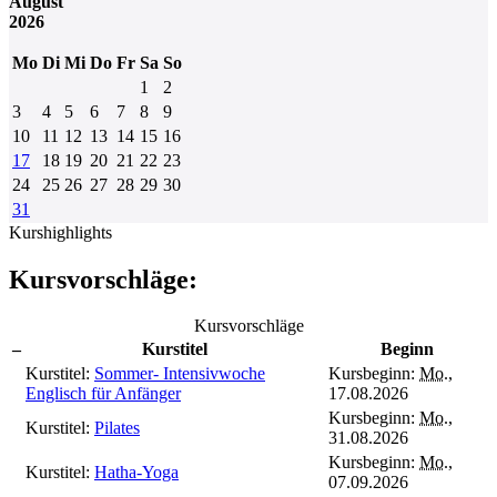
August
2026
Mo
Di
Mi
Do
Fr
Sa
So
1
2
3
4
5
6
7
8
9
10
11
12
13
14
15
16
17
18
19
20
21
22
23
24
25
26
27
28
29
30
31
Kurshighlights
Kursvorschläge:
Kursvorschläge
–
Kurstitel
Beginn
Kurstitel:
Sommer- Intensivwoche
Kursbeginn:
Mo.
,
Englisch für Anfänger
17.08.2026
Kursbeginn:
Mo.
,
Kurstitel:
Pilates
31.08.2026
Kursbeginn:
Mo.
,
Kurstitel:
Hatha-Yoga
07.09.2026