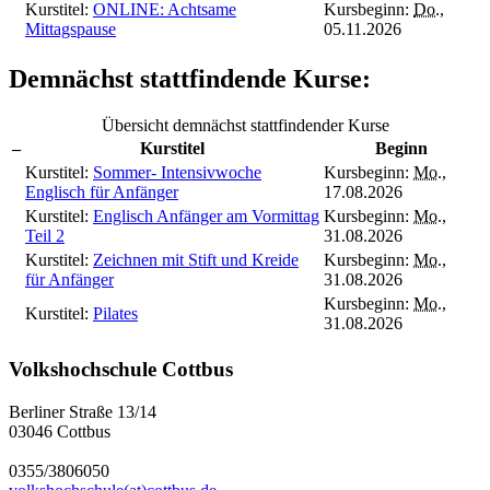
Kurstitel:
ONLINE: Achtsame
Kursbeginn:
Do.
,
Mittagspause
05.11.2026
Demnächst stattfindende Kurse:
Übersicht demnächst stattfindender Kurse
–
Kurstitel
Beginn
Kurstitel:
Sommer- Intensivwoche
Kursbeginn:
Mo.
,
Englisch für Anfänger
17.08.2026
Kurstitel:
Englisch Anfänger am Vormittag
Kursbeginn:
Mo.
,
Teil 2
31.08.2026
Kurstitel:
Zeichnen mit Stift und Kreide
Kursbeginn:
Mo.
,
für Anfänger
31.08.2026
Kursbeginn:
Mo.
,
Kurstitel:
Pilates
31.08.2026
Volkshochschule Cottbus
Berliner Straße 13/14
03046 Cottbus
0355/3806050