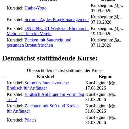
Kursbeginn:
Mo.
,
Kurstitel:
Hatha-Yoga
07.09.2026
Kursbeginn:
Mi.
,
Kurstitel:
Scrum - Agiles Projektmanagement
07.10.2026
Kurstitel:
ONLINE: KI-Werkstatt Ehrenamt -
Kursbeginn:
Mo.
,
Mehr schaffen im Verein
19.10.2026
Kurstitel:
Backen mit Sauerteig und
Kursbeginn:
Sa.
,
gesunden Brotaufstrichen
07.11.2026
Demnächst stattfindende Kurse:
Übersicht demnächst stattfindender Kurse
–
Kurstitel
Beginn
Kurstitel:
Sommer- Intensivwoche
Kursbeginn:
Mo.
,
Englisch für Anfänger
17.08.2026
Kurstitel:
Englisch Anfänger am Vormittag
Kursbeginn:
Mo.
,
Teil 2
31.08.2026
Kurstitel:
Zeichnen mit Stift und Kreide
Kursbeginn:
Mo.
,
für Anfänger
31.08.2026
Kursbeginn:
Mo.
,
Kurstitel:
Pilates
31.08.2026