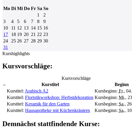
Mo
Di
Mi
Do
Fr
Sa
So
1
2
3
4
5
6
7
8
9
10
11
12
13
14
15
16
17
18
19
20
21
22
23
24
25
26
27
28
29
30
31
Kurshighlights
Kursvorschläge:
Kursvorschläge
–
Kurstitel
Beginn
Kurstitel:
Arabisch A2
Kursbeginn:
Fr.
, 04
Kurstitel:
Floristikworkshop: Herbstdekoration
Kursbeginn:
Mi.
, 2
Kurstitel:
Keramik für den Garten
Kursbeginn:
Sa.
, 2
Kurstitel:
Hausapotheke mit Küchenkräutern
Kursbeginn:
Sa.
, 1
Demnächst stattfindende Kurse: